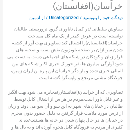
خراسان(افغانستان)
دیدگاه‌ خود را بنویسید
/
Uncategorized
/ از
ادمین
سیاوش سلطانی/در کمال ناباوری گروه تروریستی طالبان
توانسته است در عرض کمتر از یک ماه کل مساحت
خراسان(افغانستان)را اشغال کند.تصاویری بهت آور از کشته
شدن سربازان بر صفحه تلویزیون نقش بسته و صحنه های
فرار زنان و کودکان در شبکه های اجتماعی دست به دست می
شود.آوارگی میلیون ها نفر،خوراک خبری اکثر شبکه های بین
المللی خبری شده و بار دگر خراسان این پاره تن ایران زمین،
جولانگاه مشتی مرتجع و واپسگرا گشته است.
تصاویری که از خراسان(افغانستان)مخابره می شود بهت انگیز
و غیر قابل باور است.مردم در هراس از اشغال کابل توسط
طالبان در خیابان های شهر به این سو و آن سو می دوند و زنان
از ترس مورد ملامت قرار گرفتن به دلیل حضور بدون محرم
در خیابان ها در حال پنهان شدن در خانه ها هستند.عده ی
کثیری از مردم به فرودگاه کابل هجوم آورده اند و به بال ها و