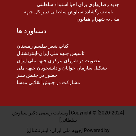
جدید رضا پهلوی برای احیا استبداد سلطنتی
نامه سرگشاده سیاوش سلطانی دبیر کل جبهه
ملی به شهرام همایون
دستاورد ها
کتاب شعر طلسم زمستان
تاسیس جبهه ملی ایران-اینترنشنال
عضویت در شورای مرکزی جبهه ملی ایران
تشکیل سازمان جوانان و دانشجویان جبهه ملی
حضور در جنبش سبز
مشارکت در جنبش انقلابی مهسا
Copyright © [2020-2024] [وبسایت رسمی دکتر سیاوش
سلطانی]
Powered by [جبهه ملی ایران- اینترنشنال]