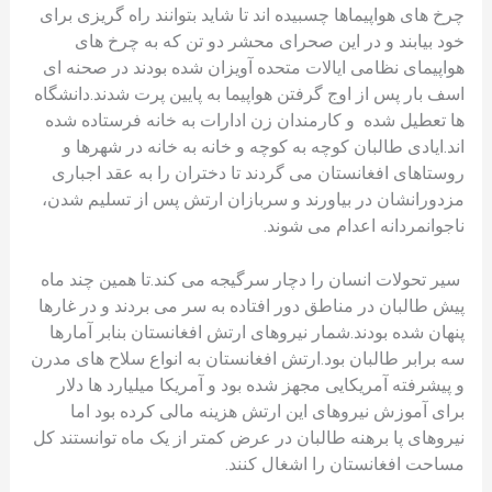
چرخ های هواپیماها چسبیده اند تا شاید بتوانند راه گریزی برای
خود بیابند و در این صحرای محشر دو تن که به چرخ های
هواپیمای نظامی ایالات متحده آویزان شده بودند در صحنه ای
اسف بار پس از اوج گرفتن هواپیما به پایین پرت شدند.دانشگاه
ها تعطیل شده و کارمندان زن ادارات به خانه فرستاده شده
اند.ایادی طالبان کوچه به کوچه و خانه به خانه در شهرها و
روستاهای افغانستان می گردند تا دختران را به عقد اجباری
مزدورانشان در بیاورند و سربازان ارتش پس از تسلیم شدن،
ناجوانمردانه اعدام می شوند.
سیر تحولات انسان را دچار سرگیجه می کند.تا همین چند ماه
پیش طالبان در مناطق دور افتاده به سر می بردند و در غارها
پنهان شده بودند.شمار نیروهای ارتش افغانستان بنابر آمارها
سه برابر طالبان بود.ارتش افغانستان به انواع سلاح های مدرن
و پیشرفته آمریکایی مجهز شده بود و آمریکا میلیارد ها دلار
برای آموزش نیروهای این ارتش هزینه مالی کرده بود اما
نیروهای پا برهنه طالبان در عرض کمتر از یک ماه توانستند کل
مساحت افغانستان را اشغال کنند.