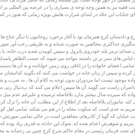
قیه نیز به همین وجه توجه ی بسیاری را در عرصه بین المللی بر انگی
ایای جنایات این جلاد در ابتدای شرارت هایش بویژه زمانی که هنوز د
 دادستان کرج همزمان بود با آغاز برخورد روحانیون با دیگر جناح های
دستگیری حداکثری مخالفین به صورت شبانه و به طریقی رعب آور صورت
صدای ترمز بلند خودروی پاترول و سپس کوبیدن شدید درب خانه، با و
 لباس های سبز بر تن داشتند مواجه می شوند که حسب الظاهر پاسداران
مامی اعضای خانواده را در اتاقی روی زمین خوابانده و به آن ها دستبند
 کرده و سپس از زنان خانه در خواست می کنند که بگویند کدامشان مر
واده موجود نیست اما مزدوران بدون توجه به کلام آن ها ، به ضرب و شت
که حاضران راست می گویند. آن ها سپس اعلام می کنند که ب‌دنبال زن
اده که سیزده سال بیشتر ندارد بلافاصله ترسیده و علیرغم عدم میل د
د. ماموران بلافاصله بعد از اطلاع از این مطلب، آن خانه را ترک کرد
م به حدی است که سکوت محله را در هم می شکند. تمامی اهل کوچه ب
 خیابان که گویا از کادرهای مجاهدین است در حالی تمامی صورتش 
 مریم و شوهرش اعدام شده اند. شوک این حادثه به قدری زیاد بوده که 
روهای تحت فرمان رئیسی در مقام حاکم شرع کرج چنین بی رحمانه به مخ