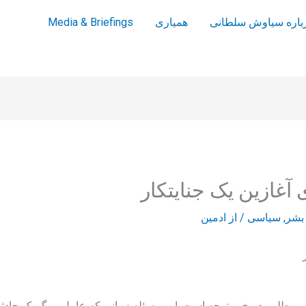
باره سیاوش سلطانی
همیاری
Media & Briefings
آغازین یک جنایتکار
بشر
,
سیاسی
/ از
ادمین
 مطلبی در خور توجه است. این مسئله زمانی که عامل مرگ یک حادثه ب