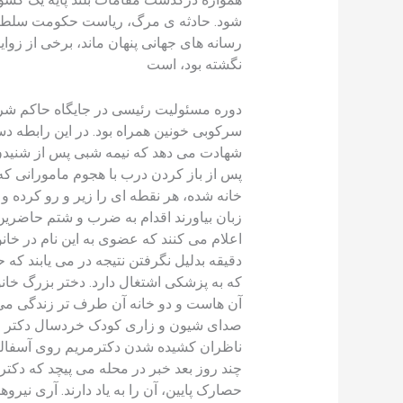
شود‌. حادثه ی مرگ، ریاست حکومت سلطنت ف
رسانه های جهانی پنهان ماند، برخی از زو
نگشته بود، است
دوره مسئولیت رئیسی در جایگاه حاکم شرع و
سرکوبی خونین همراه بود. در این رابطه 
شهادت می دهد که نیمه شبی پس از شنیدن 
پس از باز کردن درب با هجوم مامورانی که
خانه شده، هر نقطه ای را زیر و رو کرده و ت
زبان بیاورند اقدام به ضرب و شتم حاضرین
اعلام می کنند که عضوی به این نام در خان
دقیقه بدلیل نگرفتن نتیجه در می یابند 
که به پزشکی اشتغال دارد. دختر بزرگ خانو
آن هاست و دو خانه آن طرف تر زندگی می کن
صدای شیون و زاری کودک خردسال دکتر مری
ناظران کشیده شدن دکترمریم روی آسفالت
چند روز بعد خبر در محله می پیچد که دکتر
حصارک پایین، آن را به یاد دارند. آری نی