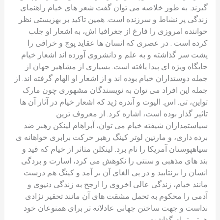
گیرند. به طور خلاصه می توان گفت شعر های خیام راهنمای
زندگی پر نشاط و سرزنده است. همین تاکید بر بهزیستی نظر
خواننده امروزی را فارغ از جغرافیا اش، به اشعار او جلب
کرده است . در عصری که انسان ها عقاید پوچ و خرافی را
پشت سر گذاشته و به علم و دانشروی آورده اند اشعار خیام
جایگاه ویژه ای پیدا یافته است. بسیاری از مشاهیر جهان از
جمله دوستداران خیام بوده اند و از اشعار او الهام گرفته اند. از
جمله این افراد می توان به نویسندگان مشهوری چون مارک
تواین، تی. اس. الیوت و آندره ژید که اشعار خیام در آثار آن ها
تاثیر گذار بوده است، اشاره کرد. از معروف ترین
سیاستمداران شیفته خیام می توان، آبراهام لینکن رهبر ضد
برده داری، و مارتین لوتر کینگ رهبر حرکت برابری خواهانه ی
سیاهپوستان آمریکا را نام برد. لینکلن متاثر از خیام که قید و
بند های مذهبی و سنتی را نکوهش می کرد، اسارت و بردگی
انسان را برنتابید و در پی الغای آن بر آمد و کینگ هم درست
مانند خیام، زندگی عالی اخروی را ارجح به زندگی دنیوی و
آدمی را محکوم به تحمل مشقت های آن مانند تحقیر نژادی
نداست و جهت ساختن جهانی عادلانه تر برای همنوعان خود
همتی تمام گذاشت.