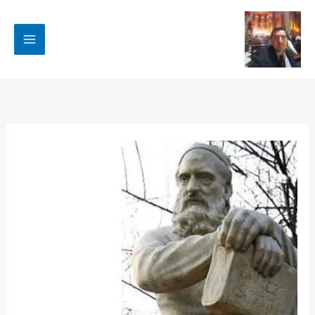
رش
ه
حتوا