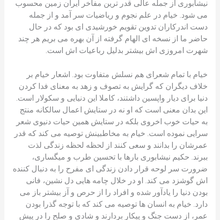
نیشابوری از جمله عالی قدر ترین مفاخر ایران زمین محسوب
می شود. خیام در علم نجوم و ریاضیات سر آمد و از جمله
دست اندرکاران تدوین تقویم خورشیدی ای بود که در حال
حاضر ما از نسخه ای الهام گرفته از آن بهره می بریم هر چند
شهرت امروزی اش بیشتر بدلیل رباعیات اش است.
خیام با تمام شعرای هم نسلش متفاوت بود. اشعار خیام بر
خلاف دیگران که گرایش به تصوف و زهد به معنای فدا کردن
دنیا برای دیار واپسین داشتند، کاملا این دنیایی و سکولار است.
این بدان معنی است که او نه در ستایش اعمال سالکانه منتج
به حیات خوب اخروی بلکه در ستایش همین حیات دنیوی شعر
سرایی نموده است. خیام به مخاطبینش توصیه می کند که قدر
عمرشان را بدانند و سعی کنند از لحظه لحظه زندگی لذت
ببرند. حکیم نیشابوری بارها با تحسین طرب و میگساری،
ضرورت سر لوحه قرار دادن زندگی ای مفرح را به دنبال کننده
اش گوشزد می کند. او در خلال چامه هایی دل نشین، فانی
بودن دنیا را یادآور شده و افراد را از حرص و آز بیشتر باز می
دارد‌. خیام به انسان ها توصیه می کند که با توجه گذرا بودن
عمر، از دست جنگ و پیکار بردارند و شادی و صلح را در پیش