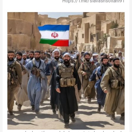
Https://T.me/siavashsoltani91