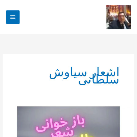
رش
ه
حتوا
اشعار سیاوش
سلطانی
بازخوانی
شعر
طلسم
زمستان