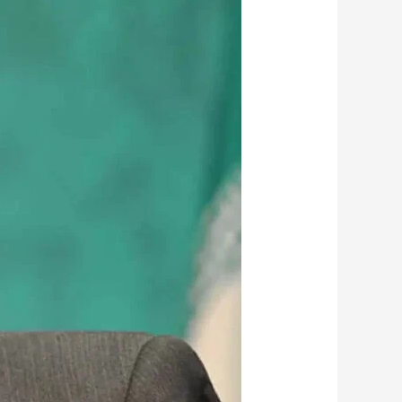
موسوی
از
جمهوری
اسلامی؛
مسدود
کننده
راه
های
اصلاح
گرایانه