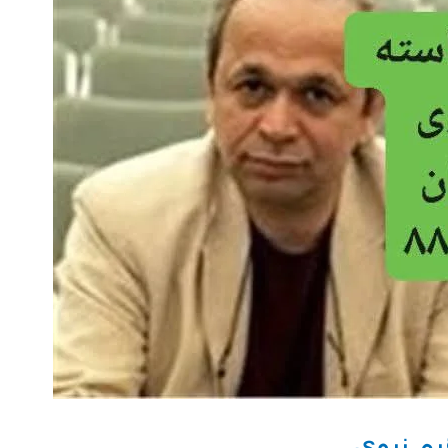
م نبوی