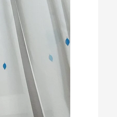
در
انتخابات