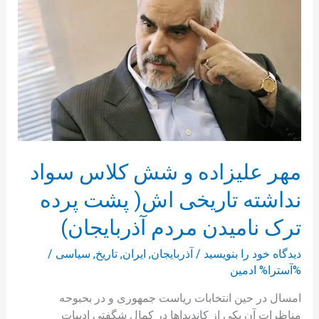
شش
کلاس
سواد
نداشته
تاریخی
اش(
پشت
پرده
ترک
نامیدن
مهر علیزاده و شش کلاس سواد
مردم
نداشته تاریخی اش( پشت پرده
آذربایجان)
ترک نامیدن مردم آذربایجان)
دیدگاه‌ خود را بنویسید
/
آذربایجان
,
ایران
,
تاریخ
,
سیاسی
/
%آسترا%
ادمین
امسال در حین انتخابات ریاست جمهوری و در بحبوحه
مناظرات آن یکی از کاندیداها در کمال شگفتی ادبیات