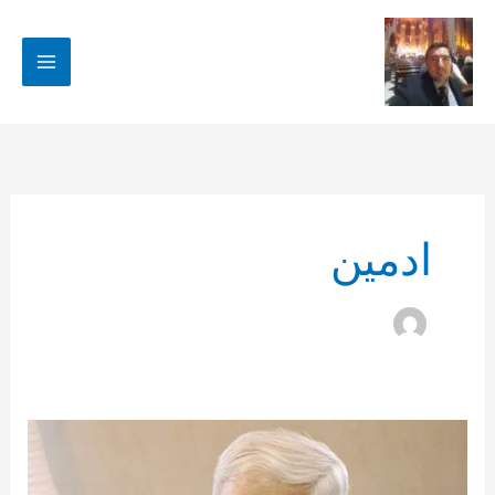
رش
ه
حتوا
ادمین
مهر
علیزاده
و